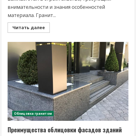
внимательности и знания особенностей
материала. Гранит...
Read
Читать далее
more
about
Как
выбрать
гранит
для
наружной
облицовки?
Облицовка гранитом
Преимущества облицовки фасадов зданий