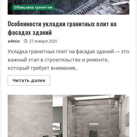
Облицовка гранитом
Особенности укладки гранитных плит на
фасадах зданий
admin
27 января 2025
Укладка гранитных плит на фасадах зданий — это
важный этап в строительстве и ремонте,
который требует внимания...
Read
Читать далее
more
about
Особенности
укладки
гранитных
плит
на
фасадах
зданий