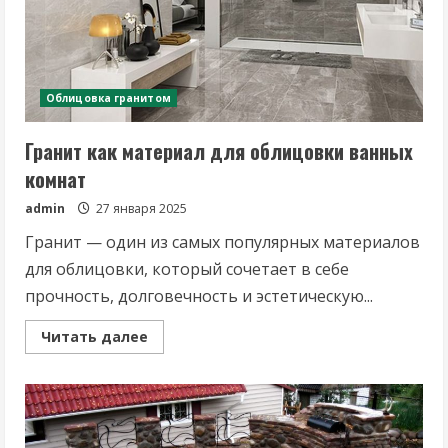
Облицовка гранитом
Гранит как материал для облицовки ванных
комнат
admin
27 января 2025
Гранит — один из самых популярных материалов
для облицовки, который сочетает в себе
прочность, долговечность и эстетическую...
Read
Читать далее
more
about
Гранит
как
материал
для
облицовки
ванных