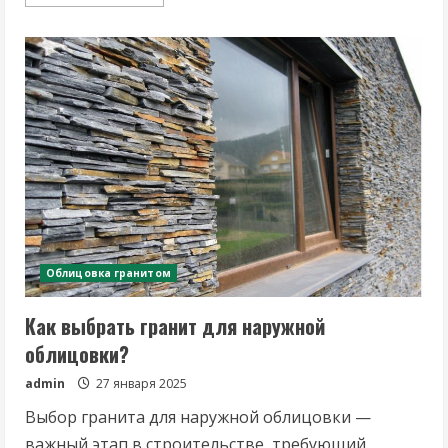
more
about
Рекомендации
по
облицовке
гранитом
полов
и
дорожек
Облицовка гранитом
Как выбрать гранит для наружной
облицовки?
admin
27 января 2025
Выбор гранита для наружной облицовки —
важный этап в строительстве, требующий