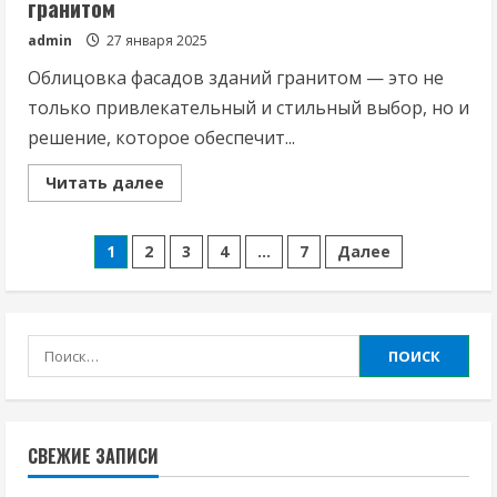
гранитом
admin
27 января 2025
Облицовка фасадов зданий гранитом — это не
только привлекательный и стильный выбор, но и
решение, которое обеспечит...
Read
Читать далее
more
about
Преимущества
Пагинация
облицовки
1
2
3
4
…
7
Далее
фасадов
зданий
записей
гранитом
Найти:
СВЕЖИЕ ЗАПИСИ