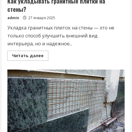
Как укладывать гранитные плитки на
стены?
admin
27 января 2025
Укладка гранитных плиток на стены — это не
только способ улучшить внешний вид
интерьера, но и надежное...
Read
Читать далее
more
about
Как
укладывать
гранитные
плитки
на
стены?