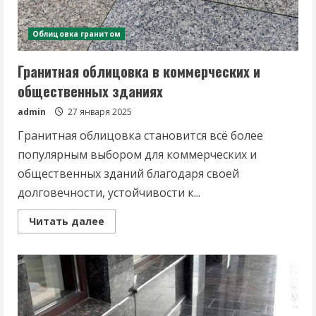
Облицовка гранитом
Гранитная облицовка в коммерческих и
общественных зданиях
admin
27 января 2025
Гранитная облицовка становится всё более
популярным выбором для коммерческих и
общественных зданий благодаря своей
долговечности, устойчивости к...
Read
Читать далее
more
about
Гранитная
облицовка
в
коммерческих
и
общественных
зданиях