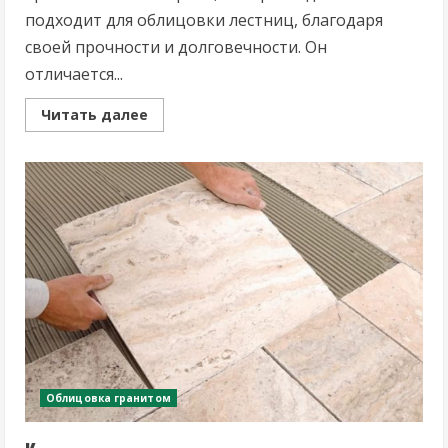
подходит для облицовки лестниц, благодаря
своей прочности и долговечности. Он
отличается...
Read
Читать далее
more
about
Гранит
для
облицовки
лестниц:
как
выбрать
и
установить?
Облицовка гранитом