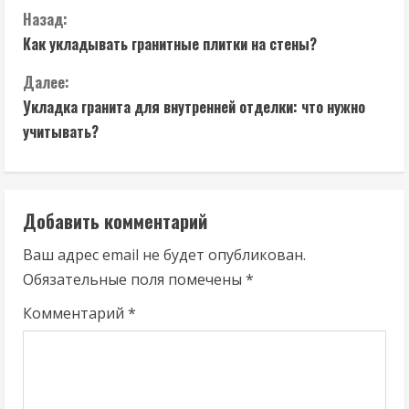
П
Назад:
Как укладывать гранитные плитки на стены?
р
Далее:
о
Укладка гранита для внутренней отделки: что нужно
д
учитывать?
о
л
Добавить комментарий
ж
Ваш адрес email не будет опубликован.
Обязательные поля помечены
*
и
Комментарий
*
т
ь
ч