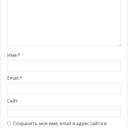
т
е
н
и
Имя
*
е
Email
*
Сайт
Сохранить моё имя, email и адрес сайта в