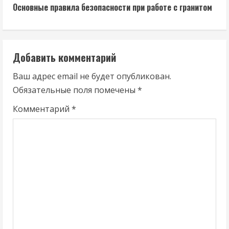
д
Основные правила безопасности при работе с гранитом
о
л
Добавить комментарий
ж
Ваш адрес email не будет опубликован.
Обязательные поля помечены
*
и
Комментарий
*
т
ь
ч
т
е
н